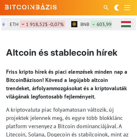
ETH
1 918,52$ -0,07%
BNB
603,99$ +1,56%
Altcoin és stablecoin hírek
Friss kripto hírek és piaci elemzések minden nap a
BitcoinBázison! Kövesd a legújabb altcoin
trendeket, árfolyammozgásokat és a kriptovaluták
világának legfontosabb fejleményeit.
A kriptovaluta piac folyamatosan változik, új
projektek jelennek meg, és egyre több blokklánc
platform versenyez a Bitcoin dominanciájával. A
Litecoin, Solana, Dogecoin és stabilcoinok, mint az