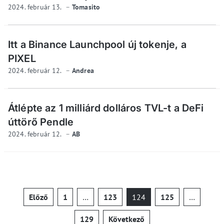
2024. február 13.
Tomasito
Itt a Binance Launchpool új tokenje, a
PIXEL
2024. február 12.
Andrea
Átlépte az 1 milliárd dolláros TVL-t a DeFi
úttörő Pendle
2024. február 12.
AB
Bejegyzések
Előző
1
…
123
124
125
…
lapozása
129
Következő