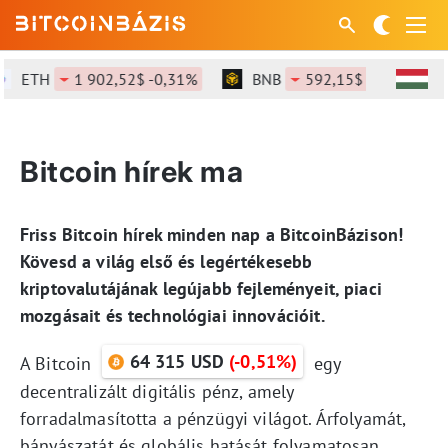
ETH
1 902,52$ -0,31%
BNB
592,15$ -0,33%
Bitcoin hírek ma
Friss Bitcoin hírek minden nap a BitcoinBázison!
Kövesd a világ első és legértékesebb
kriptovalutájának legújabb fejleményeit, piaci
mozgásait és technológiai innovációit.
64 315 USD
(-0,51%)
A Bitcoin
egy
decentralizált digitális pénz, amely
forradalmasította a pénzügyi világot. Árfolyamát,
bányászatát és globális hatását folyamatosan