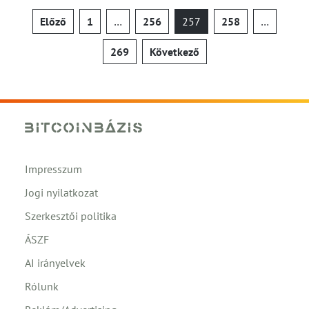
Bejegyzések
Előző
1
…
256
257
258
…
lapozása
269
Következő
Impresszum
Jogi nyilatkozat
Szerkesztői politika
ÁSZF
AI irányelvek
Rólunk