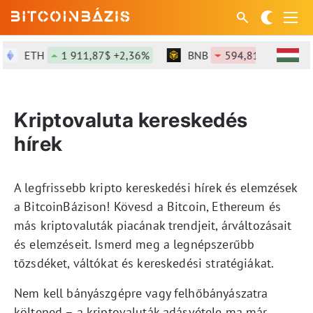
ETH
1 911,87$ +2,36%
BNB
594,81$ -0,78%
Kriptovaluta kereskedés
hírek
A legfrissebb kripto kereskedési hírek és elemzések
a BitcoinBázison! Kövesd a Bitcoin, Ethereum és
más kriptovaluták piacának trendjeit, árváltozásait
és elemzéseit. Ismerd meg a legnépszerűbb
tőzsdéket, váltókat és kereskedési stratégiákat.
Nem kell bányászgépre vagy felhőbányászatra
költened – a kriptovaluták adásvétele ma már