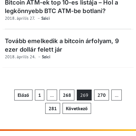
Bitcoin ATM-ek top 10-es listája – Hol a
legkönnyebb BTC ATM-be botlani?
2018. április 27.
Szici
Tovább emelkedik a bitcoin árfolyam, 9
ezer dollár felett jár
2018. április 24.
Szici
Bejegyzések
Előző
1
…
268
269
270
…
lapozása
281
Következő