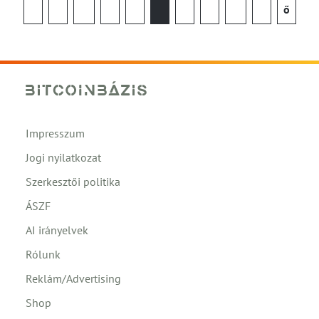
ő
Impresszum
Jogi nyilatkozat
Szerkesztői politika
ÁSZF
AI irányelvek
Rólunk
Reklám/Advertising
Shop