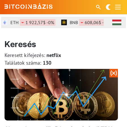
ETH
1 922,57$ -0%
BNB
608,06$ -0,04%
Keresés
Keresett kifejezés:
netflix
Találatok száma:
130