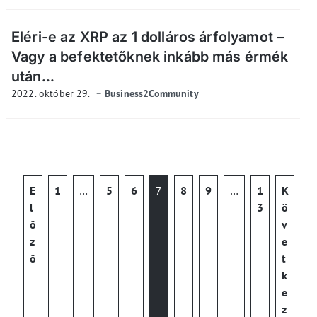
Eléri-e az XRP az 1 dolláros árfolyamot –
Vagy a befektetőknek inkább más érmék
után...
2022. október 29.
Business2Community
E
1
…
5
6
7
8
9
…
1
K
l
3
ö
ő
v
z
e
ő
t
k
e
z