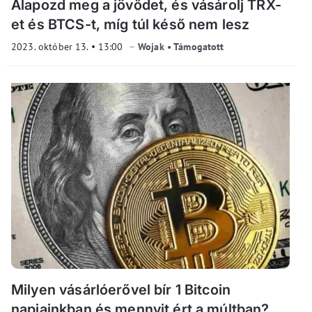
Alapozd meg a jövődet, és vásárolj TRX-
et és BTCS-t, míg túl késő nem lesz
2023. október 13.
13:00
Wojak • Támogatott
Milyen vásárlóerővel bír 1 Bitcoin
napjainkban és mennyit ért a múltban?