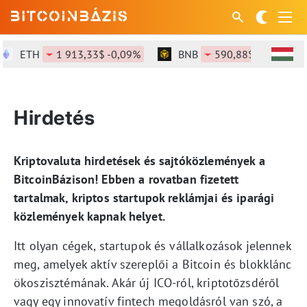
ETH
1 913,33$ -0,09%
BNB
590,88$ -0,4%
Hirdetés
Kriptovaluta hirdetések és sajtóközlemények a
BitcoinBázison! Ebben a rovatban fizetett
tartalmak, kriptos startupok reklámjai és iparági
közlemények kapnak helyet.
Itt olyan cégek, startupok és vállalkozások jelennek
meg, amelyek aktív szereplői a Bitcoin és blokklánc
ökoszisztémának. Akár új ICO-ról, kriptotőzsdéről
vagy egy innovatív fintech megoldásról van szó, a