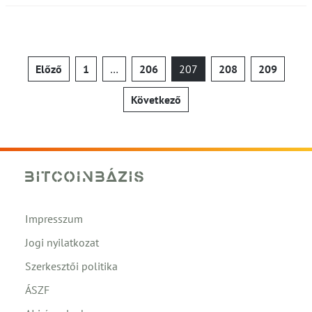
Bejegyzések
Előző
1
…
206
207
208
209
lapozása
Következő
Impresszum
Jogi nyilatkozat
Szerkesztői politika
ÁSZF