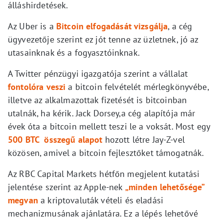
álláshirdetések.
Az Uber is a
Bitcoin elfogadását vizsgálja
, a cég
ügyvezetője szerint ez jót tenne az üzletnek, jó az
utasainknak és a fogyasztóinknak.
A Twitter pénzügyi igazgatója szerint a vállalat
fontolóra veszi
a bitcoin felvételét mérlegkönyvébe,
illetve az alkalmazottak fizetését is bitcoinban
utalnák, ha kérik. Jack Dorsey,a cég alapítója már
évek óta a bitcoin mellett teszi le a voksát. Most egy
500 BTC összegű alapot
hozott létre Jay-Z-vel
közösen, amivel a bitcoin fejlesztőket támogatnák.
Az RBC Capital Markets hétfőn megjelent kutatási
jelentése szerint az Apple-nek
„minden lehetősége”
megvan
a kriptovaluták vételi és eladási
mechanizmusának ajánlatára. Ez a lépés lehetővé