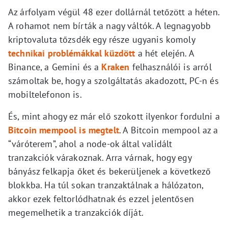
Az árfolyam végül 48 ezer dollárnál tetőzött a héten.
A rohamot nem bírták a nagy váltók. A legnagyobb
kriptovaluta tőzsdék egy része ugyanis komoly
technikai problémákkal küzdött
a hét elején. A
Binance, a Gemini és a
Kraken
felhasználói is arról
számoltak be, hogy a szolgáltatás akadozott, PC-n és
mobiltelefonon is.
És, mint ahogy ez már elő szokott ilyenkor fordulni a
Bitcoin mempool is megtelt
. A Bitcoin mempool az a
“váróterem”, ahol a node-ok által validált
tranzakciók várakoznak. Arra várnak, hogy egy
bányász felkapja őket és bekerüljenek a következő
blokkba. Ha túl sokan tranzaktálnak a hálózaton,
akkor ezek feltorlódhatnak és ezzel jelentősen
megemelhetik a tranzakciók díját.