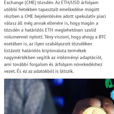
Exchange (CME) tőzsdén. Az ETH/USD árfolyam
utóbbi hetekben tapasztalt emelkedése mögött
részben a CME bejelentésére adott spekulatív piaci
válasz áll még annak ellenére is, hogy magán a
tőzsdén a határidős ETH meglehetősen szolid
volumennel nyitott. Tény viszont, hogy ahogy a BTC
esetében is, az ilyen szabályozott tőzsdéken
listázott határidős kriptovaluta termékek
nagymértékben segítik az intézményi adaptációt,
ami további forgalom és árfolyam növekedéshez
vezet. És ez az adatokból is látszik.