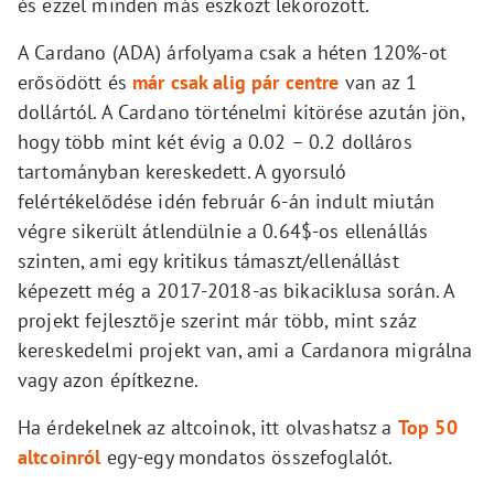
és ezzel minden más eszközt lekörözött.
A Cardano (ADA) árfolyama csak a héten 120%-ot
erősödött és
már csak alig pár centre
van az 1
dollártól. A Cardano történelmi kitörése azután jön,
hogy több mint két évig a 0.02 – 0.2 dolláros
tartományban kereskedett. A gyorsuló
felértékelődése idén február 6-án indult miután
végre sikerült átlendülnie a 0.64$-os ellenállás
szinten, ami egy kritikus támaszt/ellenállást
képezett még a 2017-2018-as bikaciklusa során. A
projekt fejlesztője szerint már több, mint száz
kereskedelmi projekt van, ami a Cardanora migrálna
vagy azon építkezne.
Ha érdekelnek az altcoinok, itt olvashatsz a
Top 50
altcoinról
egy-egy mondatos összefoglalót.