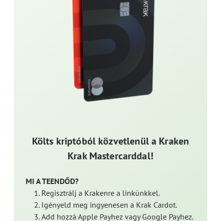
Költs kriptóból közvetlenül a Kraken
Krak Mastercarddal!
MI A TEENDŐD?
Regisztrálj a Krakenre a linkünkkel.
Igényeld meg ingyenesen a Krak Cardot.
Add hozzá Apple Payhez vagy Google Payhez.