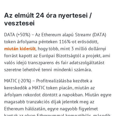
Az elmúlt 24 óra nyertesei /
vesztesei
DATA (+50%) – Az Ethereum alapú Streamr (DATA)
token árfolyama pénteken 116%-ot erősödött,
miután kiderült
, hogy több, mint 3 millió dollárnyi
forrást kapott az Európai Bizottságtól a projekt, ami
valós idejű transzparens és fair adatszolgáltatást
szeretne lehetővé tenni mindenki számára.
MATIC (-20%) – Profitrealizálásba kezdtek a
kereskedők a MATIC token piacán, miután az
árfolyam rekordot döntött a napokban. Miután egyre
magasabb tranzakciós díjak jelentek meg az
Ethereum hálózatán, egyre nagyobb figyelmet
kaptak az olyan Ethereummal kompatibilis, második